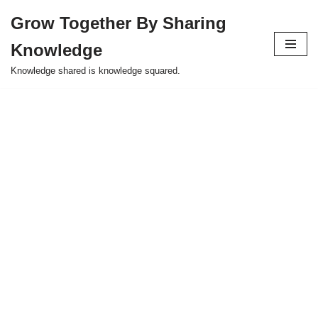
Grow Together By Sharing
Skip
Knowledge
to
content
Knowledge shared is knowledge squared.