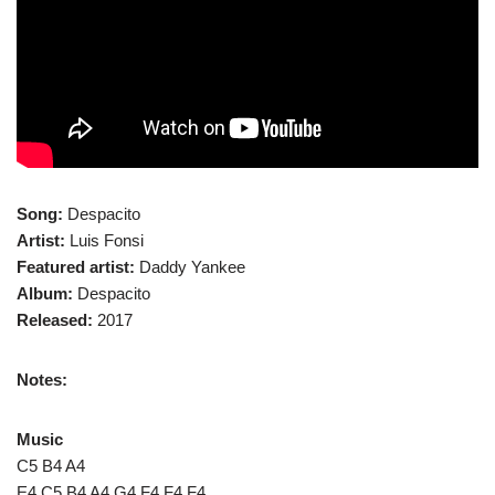
Song:
Despacito
Artist:
Luis Fonsi
Featured artist:
Daddy Yankee
Album:
Despacito
Released:
2017
Notes:
Music
C5 B4 A4
E4 C5 B4 A4 G4 F4 F4 F4