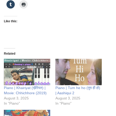
Like this:
Related
Piano | Khairiyat (ख़ैरियत) |
Piano | Tum he ho (तुम ही हो)
Movie: Chhichhore (2019)
| Aashiqui 2
August 3, 2025
August 3, 2025
In "Piano"
In "Piano"